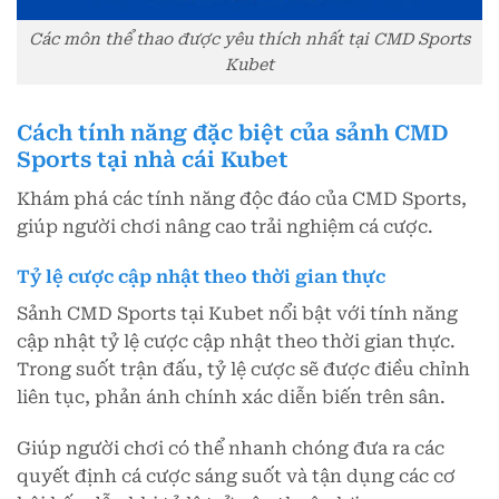
Các môn thể thao được yêu thích nhất tại CMD Sports
Kubet
Cách tính năng đặc biệt của sảnh CMD
Sports tại nhà cái Kubet
Khám phá các tính năng độc đáo của CMD Sports,
giúp người chơi nâng cao trải nghiệm cá cược.
Tỷ lệ cược cập nhật theo thời gian thực
Sảnh CMD Sports tại Kubet nổi bật với tính năng
cập nhật tỷ lệ cược cập nhật theo thời gian thực.
Trong suốt trận đấu, tỷ lệ cược sẽ được điều chỉnh
liên tục, phản ánh chính xác diễn biến trên sân.
Giúp người chơi có thể nhanh chóng đưa ra các
quyết định cá cược sáng suốt và tận dụng các cơ