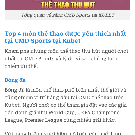
Tổng quan về sảnh CMD Sports tại KUBET
Top 4 môn thể thao được yêu thích nhất
tại CMD Sports tại Kubet
Khám phá những môn thể thao thu hút người chơi
nhất tại CMD Sports và lý do vì sao chúng luôn
chiếm ưu thế.
Bóng đá
Bóng đá là môn thể thao phổ biến nhất thế giới và
cũng chiếm vị trí hàng đầu tại CMD thể thao trên
Kubet. Người chơi có thể tham gia đặt vào các giải
đấu danh giá như World Cup, UEFA Champions
League, Premier League cùng nhiều giải khác.
Với hàng triệu người hâm mộ toàn cầu, mỗi trận