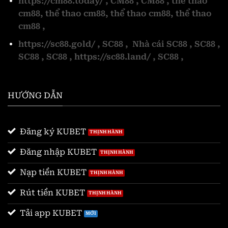
https://cm88.today/
,
CM88
,
CM88
,
thể thao
cm88
,
thể thao cm88
,
thể thao cm88
,
thể thao
cm88
,
https://sc88.gold/
,
SC88
,
Nhà cái SC88
,
SC88
,
SC88
,
SC88
,
https://sc88.land/
,
SC88
,
HƯỚNG DẪN
Đăng ký KUBET
Đăng nhập KUBET
Nạp tiền KUBET
Rút tiền KUBET
Tải app KUBET