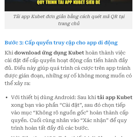
Tải app Kubet đơn giản bằng cách quét mã QR tại
trang chủ
Bước 3: Cấp quyền truy cập cho app di động
Khi
download ứng dụng Kubet
hoàn thành việc
cài đặt để cấp quyền hoạt động cần tiến hành đầy
đủ. Điều này giúp quá trình cá cược trên app tránh
được gián đoạn, những sự cố không mong muốn có
thể xảy ra:
Với thiết bị dùng Android: Sau khi
tải app Kubet
xong bạn vào phần “Cài đặt”, sau đó chọn tiếp
vào mục “Không rõ nguồn gốc” hoàn thành cấp
quyền. Cuối cùng nhân vào “Xác nhận” để quy
trình hoàn tất đầy đủ các bước.