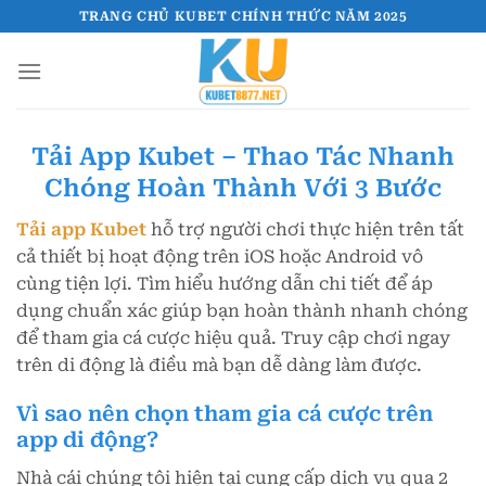
Chuyển
TRANG CHỦ KUBET CHÍNH THỨC NĂM 2025
đến
nội
dung
Tải App Kubet – Thao Tác Nhanh
Chóng Hoàn Thành Với 3 Bước
Tải app Kubet
hỗ trợ người chơi thực hiện trên tất
cả thiết bị hoạt động trên iOS hoặc Android vô
cùng tiện lợi. Tìm hiểu hướng dẫn chi tiết để áp
dụng chuẩn xác giúp bạn hoàn thành nhanh chóng
để tham gia cá cược hiệu quả. Truy cập chơi ngay
trên di động là điều mà bạn dễ dàng làm được.
Vì sao nên chọn tham gia cá cược trên
app di động?
Nhà cái chúng tôi hiện tại cung cấp dịch vụ qua 2