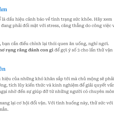
hàm
 là dấu hiệu cảnh báo về tình trạng sức khỏe. Hãy xem
 đang phải đối mặt với stress, căng thẳng do công việc 
bạn cần điều chỉnh lại thói quen ăn uống, nghỉ ngơi.
ơ rụng răng đánh con gì
để gợi ý số 3 cho lần thử vận
ên
ấu hiệu của những khó khăn sắp tới mà chủ mộng sẽ phả
ỡng, tích lũy kiến thức và kinh nghiệm để giải quyết vấ
ngại nhờ đến sự giúp đỡ từ những người có chuyên môn
ang lại cơ hội đổi vận. Với tình huống này, thử sức với
 mắn.