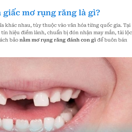
 giấc mơ rụng răng là gì?
a khác nhau, tùy thuộc vào văn hóa từng quốc gia. Tại
 tín hiệu điềm lành, chuẩn bị đón nhận may mắn, tài lộc
mách bảo
nằm mơ rụng răng đánh con gì
để buôn bán