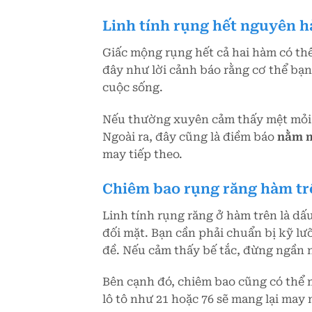
Linh tính rụng hết nguyên 
Giấc mộng rụng hết cả hai hàm có thể
đây như lời cảnh báo rằng cơ thể bạn
cuộc sống.
Nếu thường xuyên cảm thấy mệt mỏi, 
Ngoài ra, đây cũng là điềm báo
nằm m
may tiếp theo.
Chiêm bao rụng răng hàm tr
Linh tính rụng răng ở hàm trên là d
đối mặt. Bạn cần phải chuẩn bị kỹ lư
đề. Nếu cảm thấy bế tắc, đừng ngần 
Bên cạnh đó, chiêm bao cũng có thể m
lô tô như 21 hoặc 76 sẽ mang lại may