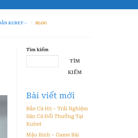
DẪN KUBET
BLOG
Tìm kiếm
TÌM
KIẾM
Bài viết mới
Bắn Cá H5 – Trải Nghiệm
Săn Cá Đổi Thưởng Tại
Kubet
Mậu Binh – Game Bài