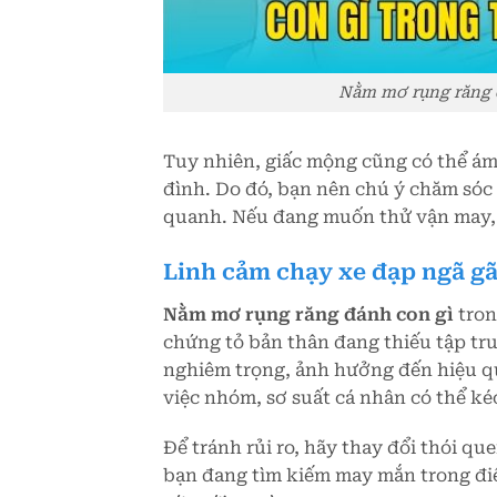
Nằm mơ rụng răng đ
Tuy nhiên, giấc mộng cũng có thể ám 
đình. Do đó, bạn nên chú ý chăm só
quanh. Nếu đang muốn thử vận may, 
Linh cảm chạy xe đạp ngã g
Nằm mơ rụng răng đánh con gì
tron
chứng tỏ bản thân đang thiếu tập tru
nghiêm trọng, ảnh hưởng đến hiệu qu
việc nhóm, sơ suất cá nhân có thể kéo
Để tránh rủi ro, hãy thay đổi thói qu
bạn đang tìm kiếm may mắn trong đ