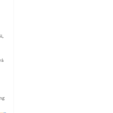
i,
và
ống