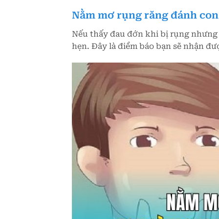
Nằm mơ rụng răng đánh con 
Nếu thấy đau đớn khi bị rụng nhưng 
hẹn. Đây là điềm báo bạn sẽ nhận đ