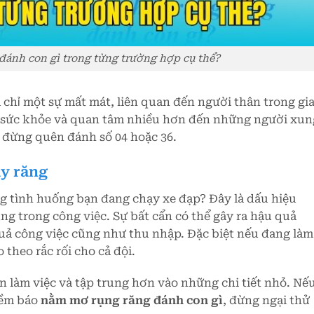
ánh con gì trong từng trường hợp cụ thể?
chỉ một sự mất mát, liên quan đến người thân trong gi
c sức khỏe và quan tâm nhiều hơn đến những người xun
đừng quên đánh số 04 hoặc 36.
ãy răng
g tình huống bạn đang chạy xe đạp? Đây là dấu hiệu
ng trong công việc. Sự bất cẩn có thể gây ra hậu quả
ả công việc cũng như thu nhập. Đặc biệt nếu đang làm
 theo rắc rối cho cả đội.
en làm việc và tập trung hơn vào những chi tiết nhỏ. Nế
iềm báo
nằm mơ rụng răng đánh con gì
, đừng ngại thử